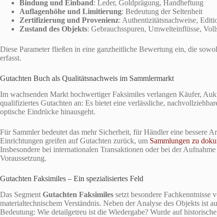
Bindung und Einband
: Leder, Goldprägung, Handheftung
Auflagenhöhe und Limitierung
: Bedeutung der Seltenheit
Zertifizierung und Provenienz
: Authentizitätsnachweise, Edit
Zustand des Objekts
: Gebrauchsspuren, Umwelteinflüsse, Voll
Diese Parameter fließen in eine ganzheitliche Bewertung ein, die sowoh
erfasst.
Gutachten Buch als Qualitätsnachweis im Sammlermarkt
Im wachsenden Markt hochwertiger Faksimiles verlangen Käufer, Aukt
qualifiziertes Gutachten an: Es bietet eine verlässliche, nachvollziehb
optische Eindrücke hinausgeht.
Für Sammler bedeutet das mehr Sicherheit, für Händler eine bessere 
Einrichtungen greifen auf Gutachten zurück, um
Sammlungen zu doku
Insbesondere bei internationalen Transaktionen oder bei der Aufnahme 
Voraussetzung.
Gutachten Faksimiles – Ein spezialisiertes Feld
Das Segment
Gutachten Faksimiles
setzt besondere Fachkenntnisse v
materialtechnischem Verständnis. Neben der Analyse des Objekts ist a
Bedeutung: Wie detailgetreu ist die Wiedergabe? Wurde auf historisch