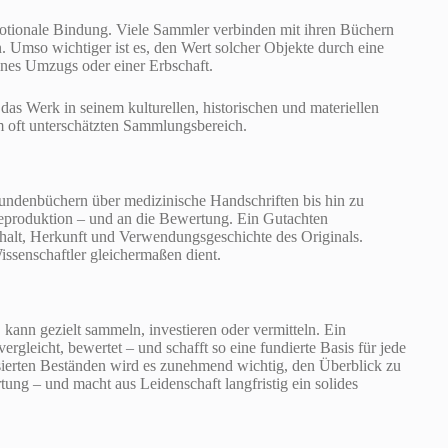
motionale Bindung. Viele Sammler verbinden mit ihren Büchern
 Umso wichtiger ist es, den Wert solcher Objekte durch eine
eines Umzugs oder einer Erbschaft.
 das Werk in seinem kulturellen, historischen und materiellen
m oft unterschätzten Sammlungsbereich.
Stundenbüchern über medizinische Handschriften bis hin zu
 Reproduktion – und an die Bewertung. Ein Gutachten
nhalt, Herkunft und Verwendungsgeschichte des Originals.
issenschaftler gleichermaßen dient.
, kann gezielt sammeln, investieren oder vermitteln. Ein
ergleicht, bewertet – und schafft so eine fundierte Basis für jede
ierten Beständen wird es zunehmend wichtig, den Überblick zu
ung – und macht aus Leidenschaft langfristig ein solides