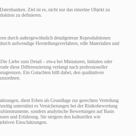
Datenbanken. Ziel ist es, nicht nur das einzelne Objekt zu
duktion zu definieren.
ahren durch außergewöhnlich detailgetreue Reproduktionen
durch aufwendige Herstellungsverfahren, edle Materialien und
Die Liebe zum Detail – etwa bei Miniaturen, Initialen oder
de diese Differenzierung verlangt nach professioneller
grenzen. Ein Gutachten hilft dabei, den qualitativen
inzuordnen.
hätzungen, dient Erben als Grundlage zur gerechten Verteilung
chzeitig unterstützt es Versicherungen bei der Risikobewertung
aufsinstrumente, sondern analytische Bewertungen auf Basis
issen und Erfahrung. Sie steigern den kulturellen wie
jektiven Einschätzungen.