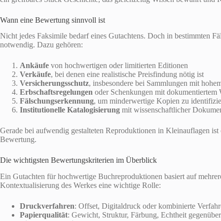
Wann eine Bewertung sinnvoll ist
Nicht jedes Faksimile bedarf eines Gutachtens. Doch in bestimmten Fäll
notwendig. Dazu gehören:
Ankäufe
von hochwertigen oder limitierten Editionen
Verkäufe
, bei denen eine realistische Preisfindung nötig ist
Versicherungsschutz
, insbesondere bei Sammlungen mit hohe
Erbschaftsregelungen
oder Schenkungen mit dokumentiertem 
Fälschungserkennung
, um minderwertige Kopien zu identifizi
Institutionelle Katalogisierung
mit wissenschaftlicher Dokumen
Gerade bei aufwendig gestalteten Reproduktionen in Kleinauflagen ist e
Bewertung.
Die wichtigsten Bewertungskriterien im Überblick
Ein Gutachten für hochwertige Buchreproduktionen basiert auf mehrere
Kontextualisierung des Werkes eine wichtige Rolle:
Druckverfahren
: Offset, Digitaldruck oder kombinierte Verfah
Papierqualität
: Gewicht, Struktur, Färbung, Echtheit gegenübe