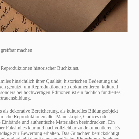
 greifbar machen
e Reproduktionen historischer Buchkunst.
miles hinsichtlich ihrer Qualität, historischen Bedeutung und
en genutzt, um Reproduktionen zu dokumentieren, kulturell
onders bei hochwertigen Editionen ist ein fachlich fundiertes
trauensbildung.
s als dekorative Bereicherung, als kulturelles Bildungsobjekt
ilreiche Reproduktionen alter Manuskripte, Codices oder
e Einbände und authentische Materialien beeindrucken. Ein
cher Faksimiles klar und nachvollziehbar zu dokumentieren. Es
rundlage zur Bewertung erhalten. Das Gutachten berücksichtigt
d und erlaubt damit eine zuverlässige Einordnung. In einem