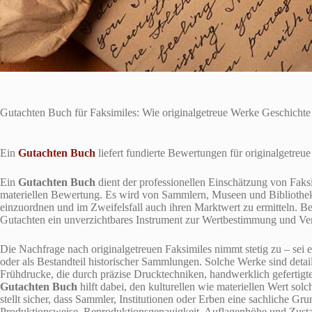
Gutachten Buch für Faksimiles: Wie originalgetreue Werke Geschichte
Ein
Gutachten Buch
liefert fundierte Bewertungen für originalgetreu
Ein
Gutachten Buch
dient der professionellen Einschätzung von Faksi
materiellen Bewertung. Es wird von Sammlern, Museen und Bibliothek
einzuordnen und im Zweifelsfall auch ihren Marktwert zu ermitteln. Bes
Gutachten ein unverzichtbares Instrument zur Wertbestimmung und Ver
Die Nachfrage nach originalgetreuen Faksimiles nimmt stetig zu – sei e
oder als Bestandteil historischer Sammlungen. Solche Werke sind deta
Frühdrucke, die durch präzise Drucktechniken, handwerklich gefertigt
Gutachten Buch
hilft dabei, den kulturellen wie materiellen Wert sol
stellt sicher, dass Sammler, Institutionen oder Erben eine sachliche G
Produktionsweise, Reproduktionsgenauigkeit, Auflagenhöhe und Zustan