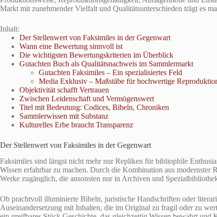
Markt mit zunehmender Vielfalt und Qualitätsunterschieden trägt es ma
Inhalt:
Der Stellenwert von Faksimiles in der Gegenwart
Wann eine Bewertung sinnvoll ist
Die wichtigsten Bewertungskriterien im Überblick
Gutachten Buch als Qualitätsnachweis im Sammlermarkt
Gutachten Faksimiles – Ein spezialisiertes Feld
Media Exklusiv – Maßstäbe für hochwertige Reproduktio
Objektivität schafft Vertrauen
Zwischen Leidenschaft und Vermögenswert
Titel mit Bedeutung: Codices, Bibeln, Chroniken
Sammlerwissen mit Substanz
Kulturelles Erbe braucht Transparenz
Der Stellenwert von Faksimiles in der Gegenwart
Faksimiles sind längst nicht mehr nur Repliken für bibliophile Enthusi
Wissen erfahrbar zu machen. Durch die Kombination aus modernster R
Werke zugänglich, die ansonsten nur in Archiven und Spezialbibliothe
Ob prachtvoll illuminierte Bibeln, juristische Handschriften oder liter
Auseinandersetzung mit Inhalten, die im Original zu fragil oder zu we
ein greifbares Stück Geschichte, das gleichzeitig Wissen bewahrt und Ku