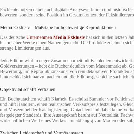
Fachleute nutzen dabei auch digitale Analyseverfahren und historische 
bewerten, sondern seine Position im Gesamtkontext der Faksimilerepro
Media Exklusiv – Maßstäbe für hochwertige Reproduktionen
Das deutsche
Unternehmen
Media Exklusiv
hat sich in den letzten J
historischer Werke einen Namen gemacht. Die Produkte zeichnen sich 
strenge Limitierungen aus.
Jede Edition wird in enger Zusammenarbeit mit Fachleuten entwickelt. 
Goldverzierungen – hebt die Bücher deutlich vom Massenmarkt ab. Gera
Bewertung, um Reproduktionskunst von rein dekorativen Produkten abzu
Unterschied sichtbar zu machen und die Editionsgeschichte sachlich e
Objektivität schafft Vertrauen
Ein Buchgutachten schafft Klarheit. Es schützt Sammler vor Fehleinsc
und hilft Händlern, einen realistischen Verkaufspreis festzulegen. Glei
und Museen bei der Katalogisierung. Gutachten sind dabei keine Verk
festgelegter Standards. Ihre Aussagekraft beruht auf Neutralität, Fachw
wirtschaftlichen Wert eines Werkes – unabhängig von Moden oder sub
Zwischen Leidenschaft und Vermögenswert